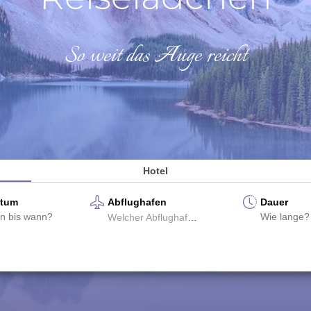
So weit das Auge reicht
Hotel
atum
Abflughafen
Dauer
Welcher Abflughafen?