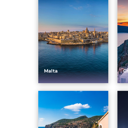
Malta
G