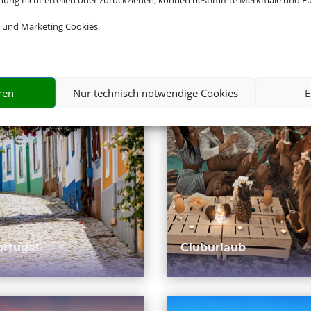
mmung nicht erteilen oder zurückziehen, können bestimmte Merkmale und Fu
 und Marketing Cookies.
ren
Nur technisch notwendige Cookies
E
ortugal
Cluburlaub