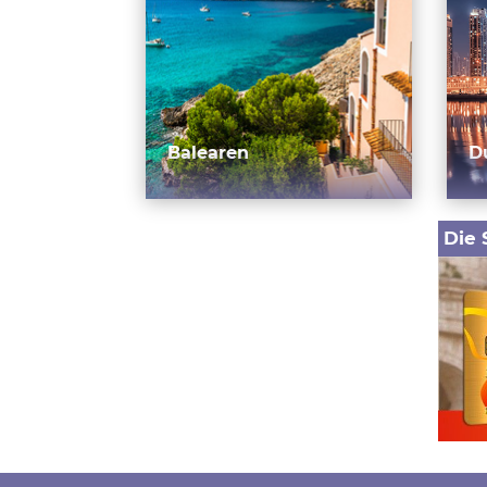
Balearen
D
Die 