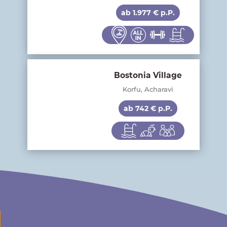
ab 1.977 € p.P.
Bostonia Village
Korfu, Acharavi
ab 742 € p.P.